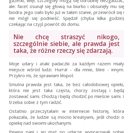
gazetki, więc szczegóły mogą się odrobinę niezgadzać,
ale: facet osunął się głową na biurko i obsunęły mu się
biodra. Jego ciało było już w takim stanie, przewrócił się i
nie mógł się podnieść. Spędził (chyba kilka godzin)
czekając na czyjś powrót do domu.
Nie chcę straszyć nikogo,
szczególnie siebie, ale prawda jest
taka, że różne rzeczy się zdarzają.
Moje udary i ataki padaczki za każdym razem miały
miejsce wśród ludzi. Hurra! - dla mnie, blee - innym.
Przykro mi, że sprawiam kłopot.
Smutna prawda jest taka, że bez całodobowej opieki,
która nie jest taka częsta, chorzy zostają i będą
zostawać sami. Chodzą i będą chodzić po mieście sami. I
trzeba sobie z tym radzić.
Ostatnio przeczytałam w internecie historię, która
pokazała, że ludzie są mocno kreatywni, jeśli chodzi o
opiekę nad swoimi ukochanymi.
Pewna pani i jej mąż po udarze wypracowali sobie