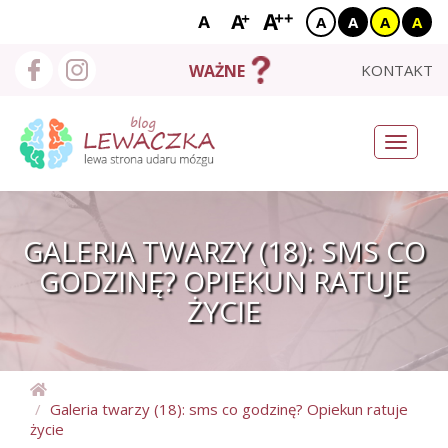
A
A
A
A
X
START
KONTAKT
WAŻNE
O MNIE
Toggle
navigati
BLOG
NEURO NEWSY
GALERIA TWARZY (18): SMS CO
UDAROWCY
GODZINĘ? OPIEKUN RATUJE
ŻYCIE
BAZA WIEDZY
WYSZUKAJ
Galeria twarzy (18): sms co godzinę? Opiekun ratuje
życie