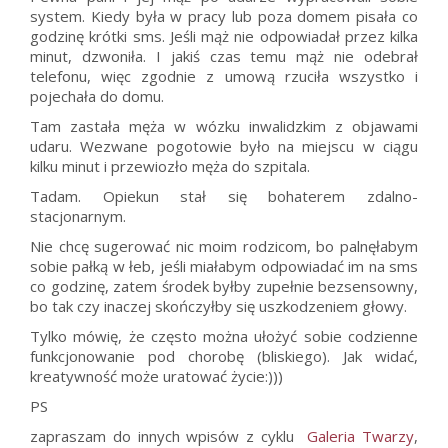
system. Kiedy była w pracy lub poza domem pisała co
godzinę krótki sms. Jeśli mąż nie odpowiadał przez kilka
minut, dzwoniła. I jakiś czas temu mąż nie odebrał
telefonu, więc zgodnie z umową rzuciła wszystko i
pojechała do domu.
Tam zastała męża w wózku inwalidzkim z objawami
udaru. Wezwane pogotowie było na miejscu w ciągu
kilku minut i przewiozło męża do szpitala.
Tadam. Opiekun stał się bohaterem zdalno-
stacjonarnym.
Nie chcę sugerować nic moim rodzicom, bo palnęłabym
sobie pałką w łeb, jeśli miałabym odpowiadać im na sms
co godzinę, zatem środek byłby zupełnie bezsensowny,
bo tak czy inaczej skończyłby się uszkodzeniem głowy.
Tylko mówię, że często można ułożyć sobie codzienne
funkcjonowanie pod chorobę (bliskiego). Jak widać,
kreatywność może uratować życie:)))
PS
zapraszam do innych wpisów z cyklu
Galeria Twarzy
,