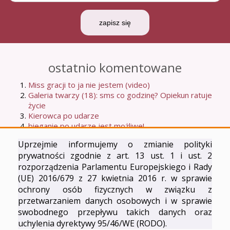
zapisz się
ostatnio komentowane
Miss gracji to ja nie jestem (video)
Galeria twarzy (18): sms co godzinę? Opiekun ratuje
życie
Kierowca po udarze
bieganie po udarze jest możliwe!
Moje dziewiąte udarowe urodziny: co się zmieniło na
Uprzejmie informujemy o zmianie polityki
lepsze w moim życiu?
prywatności zgodnie z art. 13 ust. 1 i ust. 2
Najpopularniejsze
rozporządzenia Parlamentu Europejskiego i Rady
(UE) 2016/679 z 27 kwietnia 2016 r. w sprawie
O czytaniu książki Anny Naskręt
ochrony osób fizycznych w związku z
bieganie po udarze jest możliwe!
przetwarzaniem danych osobowych i w sprawie
opaska medyczna - pewność siebie na przegubie?:)
swobodnego przepływu takich danych oraz
Kierowca po udarze
uchylenia dyrektywy 95/46/WE (RODO).
CV osoby niepełnosprawnej? szukam pracy...