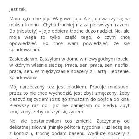
Jest tak.
Mam ogromne jojo. Wagowe jojo. A z jojo walczy się na
maksa trudno... Chyba trudniej niz za pierwszym razem.
Bo (niestety) - jojo odbiera troche duzo nadziei. No, ale
moja waga to tylko część tego, o czym chcę
opowiedzieć. Bo chcę wam powiedzieć, że się
splackowałam.
Zasiedziałam. Zaszyłam w domu w niewygodnym fotelu,
w którym właśnie siedzę. Praca, sen, praca, sen, netflix,
praca, sen. W międzyczasie spacery z Tartą i jedzenie.
Splackowanie.
Mój narzeczony też jest plackiem. Pracuje mnóstwo,
przez to nie chce wychodzić, jest zbyt zmęczony, żeby
cieszyć się życiem (dziś go zmuszam do pójścia do kina.
Pierwszy raz od... Już nie pamiętam od kiedy). Zbyt
zmęczony, żeby cieszyć się życiem.
No, ale postanowiłam coś zmienić. Zaczynamy od
delikatnej siłowni (minęło półtora tygodnia i już leczę się
z kontuzji), trochę dodam basenu. Wydłużę spacery z