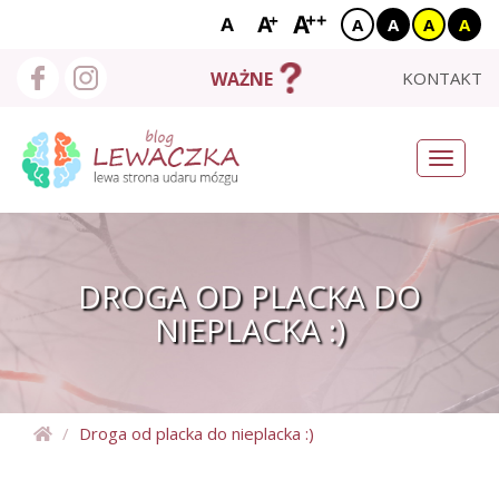
A
A
A
A
START
KONTAKT
WAŻNE
O MNIE
Toggle
navigati
BLOG
NEURO NEWSY
DROGA OD PLACKA DO
UDAROWCY
NIEPLACKA :)
BAZA WIEDZY
WYSZUKAJ
Droga od placka do nieplacka :)