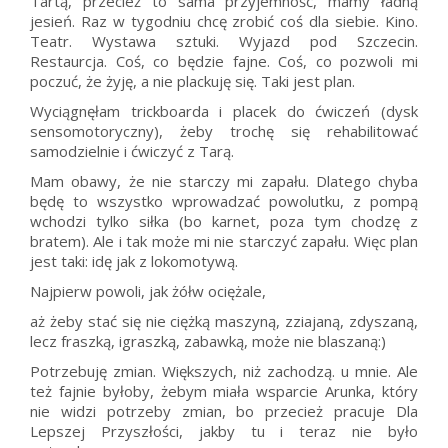
Tartą, przecież to sama przyjemność, mamy ładną
jesień. Raz w tygodniu chcę zrobić coś dla siebie. Kino.
Teatr. Wystawa sztuki. Wyjazd pod Szczecin.
Restaurcja. Coś, co będzie fajne. Coś, co pozwoli mi
poczuć, że żyję, a nie plackuję się. Taki jest plan.
Wyciągnęłam trickboarda i placek do ćwiczeń (dysk
sensomotoryczny), żeby trochę się rehabilitować
samodzielnie i ćwiczyć z Tarą.
Mam obawy, że nie starczy mi zapału. Dlatego chyba
będę to wszystko wprowadzać powolutku, z pompą
wchodzi tylko siłka (bo karnet, poza tym chodzę z
bratem). Ale i tak może mi nie starczyć zapału. Więc plan
jest taki: idę jak z lokomotywą.
Najpierw powoli, jak żółw ociężale,
aż żeby stać się nie ciężką maszyną, zziajaną, zdyszaną,
lecz fraszką, igraszką, zabawką, może nie blaszaną:)
Potrzebuję zmian. Większych, niż zachodzą. u mnie. Ale
też fajnie byłoby, żebym miała wsparcie Arunka, który
nie widzi potrzeby zmian, bo przecież pracuje Dla
Lepszej Przyszłości, jakby tu i teraz nie było