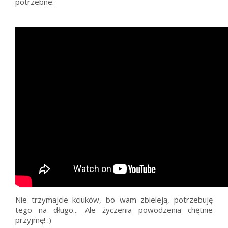
potrzebne.
Nie trzymajcie kciuków, bo wam zbieleją, potrzebuję
tego na długo... Ale życzenia powodzenia chętnie
przyjmę! :)