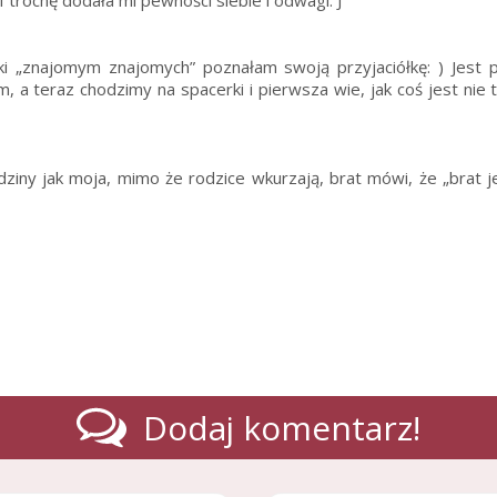
 trochę dodała mi pewności siebie i odwagi. J
i „znajomym znajomych” poznałam swoją przyjaciółkę: ) Jest 
am, a teraz chodzimy na spacerki i pierwsza wie, jak coś jest nie 
ziny jak moja, mimo że rodzice wkurzają, brat mówi, że „brat j
Dodaj komentarz!