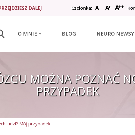
RZEJDZIESZ DALEJ
Czcionka:
Kon
START
O MNIE
BLOG
NEURO NEWSY
O MNIE
BLOG
NEURO NEWSY
ÓZGU MOŻNA POZNAĆ N
UDAROWCY
PRZYPADEK
BAZA WIEDZY
WYSZUKAJ
h ludzi? Mój przypadek