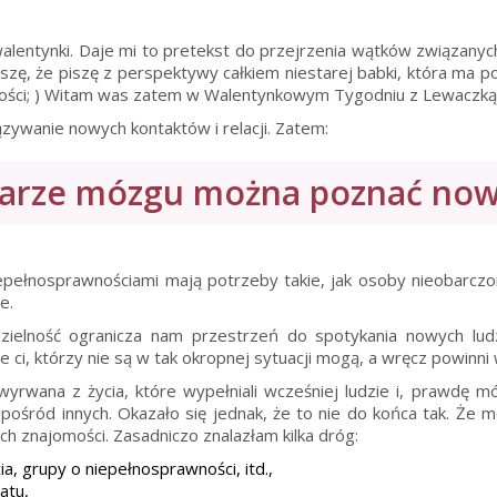
lentynki. Daje mi to pretekst do przejrzenia wątków związanych 
oszę, że piszę z perspektywy całkiem niestarej babki, która ma 
ści; ) Witam was zatem w Walentynkowym Tygodniu z Lewaczką (
zywanie nowych kontaktów i relacji. Zatem:
darze mózgu można poznać nowy
epełnosprawnościami mają potrzeby takie, jak osoby nieobar
e.
zielność ogranicza nam przestrzeń do spotykania nowych ludz
e ci, którzy nie są w tak okropnej sytuacji mogą, a wręcz powinni
yrwana z życia, które wypełniali wcześniej ludzie i, prawdę m
 pośród innych. Okazało się jednak, że to nie do końca tak. Że 
h znajomości. Zasadniczo znalazłam kilka dróg:
a, grupy o niepełnosprawności, itd.,
atu,