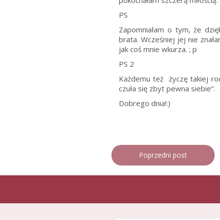
pokochałam szczerą miłością. I
PS
Zapomniałam o tym, że dzięk
brata. Wcześniej jej nie znał
jak coś mnie wkurza. ; p
PS 2
Każdemu też życzę takiej rod
czuła się zbyt pewna siebie”.
Dobrego dnia!:)
Poprzedni post