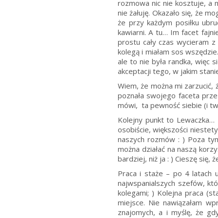
rozmowa nic nie kosztuje, a m
nie żałuję. Okazało się, że m
że przy każdym posiłku ubrud
kawiarni. A tu… Im facet faj
prostu cały czas wycieram z 
kolegą i miałam sos wszędzie
ale to nie była randka, więc
akceptacji tego, w jakim stan
Wiem, że można mi zarzucić, ż
poznała swojego faceta przez
mówi, ta pewność siebie (i t
Kolejny punkt to Lewaczka… N
osobiście, większości niestety
naszych rozmów : ) Poza tym 
można działać na naszą korzyś
bardziej, niż ja : ) Cieszę się,
Praca i staże – po 4 latach
najwspanialszych szefów, któ
kolegami; ) Kolejna praca (s
miejsce. Nie nawiązałam wpr
znajomych, a i myślę, że gd