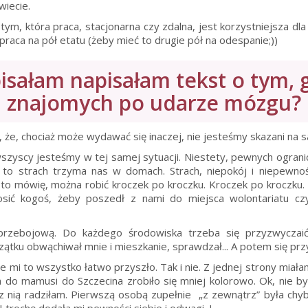
iecie.
tym, która praca, stacjonarna czy zdalna, jest korzystniejsza d
 praca na pół etatu (żeby mieć to drugie pół na odespanie;))
isałam napisałam tekst o tym, 
znajomych po udarze mózgu?
że, chociaż może wydawać się inaczej, nie jesteśmy skazani na 
szyscy jesteśmy w tej samej sytuacji. Niestety, pewnych ogranic
) to strach trzyma nas w domach. Strach, niepokój i niepewn
to mówię, można robić kroczek po kroczku. Kroczek po kroczku.
ć kogoś, żeby poszedł z nami do miejsca wolontariatu czy
rzebojową. Do każdego środowiska trzeba się przyzwyczaić
 początku obwąchiwał mnie i mieszkanie, sprawdzał... A potem się pr
 mi to wszystko łatwo przyszło. Tak i nie. Z jednej strony miała
am do mamusi do Szczecina zrobiło się mniej kolorowo. Ok, nie by
 z nią radziłam. Pierwszą osobą zupełnie „z zewnątrz” była chyb