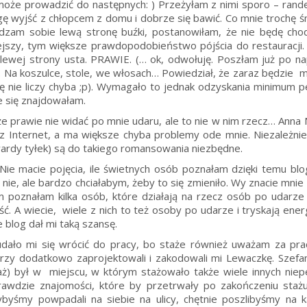
oże prowadzić do następnych: ) Przeżyłam z nimi sporo – randek,
ogę wyjść z chłopcem z domu i dobrze się bawić. Co mnie trochę 
zam sobie lewą stronę buźki, postanowiłam, że nie będę chodz
niejszy, tym większe prawdopodobieństwo pójścia do restauracji
lewej strony usta. PRAWIE. (… ok, odwołuję. Poszłam już po nap
. Na koszulce, stole, we włosach… Powiedział, że zaraz będzie 
 się nie liczy chyba ;p). Wymagało to jednak odzyskania minimum 
ie się znajdowałam.
e prawie nie widać po mnie udaru, ale to nie w nim rzecz… Anna N
 Internet, a ma większe chyba problemy ode mnie. Niezależnie
wardy tyłek) są do takiego romansowania niezbędne.
ie macie pojęcia, ile świetnych osób poznałam dzięki temu bl
 nie, ale bardzo chciałabym, żeby to się zmieniło. Wy znacie mnie
poznałam kilka osób, które działają na rzecz osób po udarze i
ć. A wiecie, wiele z nich to też osoby po udarze i tryskają ener
 że blog dał mi taką szansę.
 udało mi się wrócić do pracy, bo staże również uważam za pra
rzy dodatkowo zaprojektowali i zakodowali mi Lewaczkę. Szefami 
taż) był w miejscu, w którym stażowało także wiele innych ni
awdzie znajomości, które by przetrwały po zakończeniu staż
ybyśmy powpadali na siebie na ulicy, chętnie poszlibyśmy na