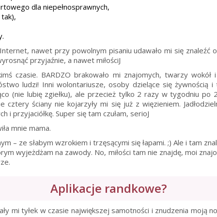
ortowego dla niepełnosprawnych,
tak),
y.
e Internet, nawet przy powolnym pisaniu udawało mi się znaleźć
yrosnąć przyjaźnie, a nawet miłościJ
kimś czasie. BARDZO brakowało mi znajomych, twarzy wokół i
stwo ludzi! Inni wolontariusze, osoby dzielące się żywnością i 
 (nie lubię zgiełku), ale przecież tylko 2 razy w tygodniu po
e cztery ściany nie kojarzyły mi się już z więzieniem. Jadłodzi
h i przyjaciółkę. Super się tam czułam, serioJ
wiła mnie mama.
ym – ze słabym wzrokiem i trzęsącymi się łapami. ;) Ale i tam z
którym wyjeżdżam na zawody. No, miłości tam nie znajdę, moi znaj
rze.
Aplikacje randkowe?
wały mi tyłek w czasie największej samotności i znudzenia moją n