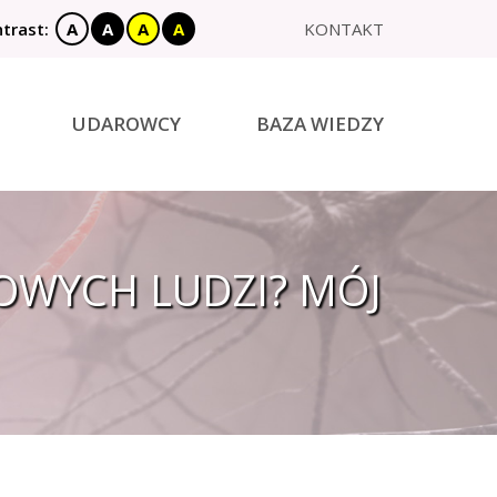
trast:
A
A
A
A
KONTAKT
X
UDAROWCY
BAZA WIEDZY
OWYCH LUDZI? MÓJ