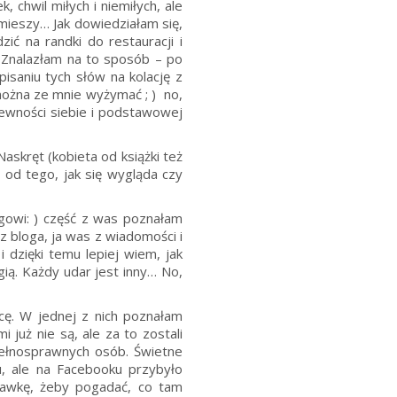
 chwil miłych i niemiłych, ale
śmieszy… Jak dowiedziałam się,
ić na randki do restauracji i
. Znalazłam na to sposób – po
isaniu tych słów na kolację z
można ze mnie wyżymać ; ) no,
pewności siebie i podstawowej
askręt (kobieta od książki też
 od tego, jak się wygląda czy
ogowi: ) część z was poznałam
 z bloga, ja was z wiadomości i
 dzięki temu lepiej wiem, jak
gią. Każdy udar jest inny… No,
cę. W jednej z nich poznałam
już nie są, ale za to zostali
epełnosprawnych osób. Świetne
u, ale na Facebooku przybyło
 kawkę, żeby pogadać, co tam