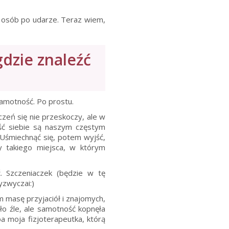
la osób po udarze. Teraz wiem,
gdzie znaleźć
samotność. Po prostu.
zeń się nie przeskoczy, ale w
ość siebie są naszym częstym
 Uśmiechnąć się, potem wyjść,
 takiego miejsca, w którym
. Szczeniaczek (będzie w tę
zyzwyczai:)
m masę przyjaciół i znajomych,
ło źle, ale samotność kopnęła
a moja fizjoterapeutka, którą