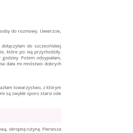
 osoby do rozmowy. Uwierzcie,
 dołączyłam do szczecińskiej
te, które po nią przychodziły.
 2 godziny. Potem odsypiałam,
elnia dała mi mnóstwo dobrych
nalazłam towarzystwo, z którym
omi są zwykle sporo starsi ode
ową, okropną rutyną. Pierwsza