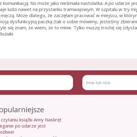
 komunikacją. No może jako nieśmiała nastolatka. A po udarze je
aje ludzi nawet na przystanku tramwajowym. W szpitalu w try mig
e męczą. Może dlatego, że zaczęłam pracować w miejscu, w którym
moją dysfunkcyjną paczką (tak o sobie mówimy, jesteśmy zbierani
yle się znam, że wiem, że to minie. Tylko muszę trochę się zdysta
Buziaki
opularniejsze
 czytaniu książki Anny Naskręt
ieganie po udarze jest
ożliwe!