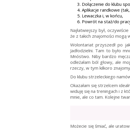
Dołączenie do klubu sp
Aplikacje randkowe (tak, 
Lewaczka i, w końcu,
Powrót na staż/do prac
Najłatwiejszy był, oczywiści
że z takich znajomości mogą w
Wolontariat przyszedł po ja
Jadłodzielni. Tam to było mnó
Mnóstwo. Niby bardzo męcząco
odleżałam ból głowy, ale moj
rzeczy, w tym kilkoro znajomyc
Do klubu strzeleckiego namó
Okazałam się strzelcem idealn
widuję się na treningach i z 
mnie, ale co tam. Kolejne twa
Możecie się śmiać, ale urato