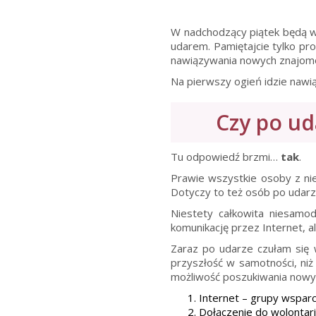
W nadchodzący piątek będą wa
udarem. Pamiętajcie tylko pr
nawiązywania nowych znajomo
Na pierwszy ogień idzie nawią
Czy po u
Tu odpowiedź brzmi…
tak
.
Prawie wszystkie osoby z ni
Dotyczy to też osób po udarz
Niestety całkowita niesamod
komunikację przez Internet, al
Zaraz po udarze czułam się w
przyszłość w samotności, niż
możliwość poszukiwania nowyc
Internet – grupy wsparci
Dołączenie do wolontari