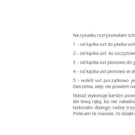
Na rysunku rozrysowałam sch
1 - od kącika ust do płatka uc
2 - od kącika ust ku szczytow
3 - od kącika ust pionowo do 
4 - od kącika ust pionowo w d
5 - wokół ust początkowo je
ćwiczenia, więc nie powiem na
Masaż wykonuję bardzo powoli
dni lewą ręką, bo nie nałado
łaskotało! dlatego radzę tr
Polecam te masaże, to dzięki 