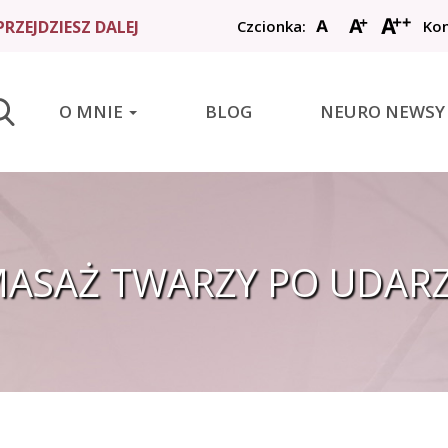
RZEJDZIESZ DALEJ
Czcionka:
Kon
START
O MNIE
BLOG
NEURO NEWSY
O MNIE
BLOG
NEURO NEWSY
UDAROWCY
ASAŻ TWARZY PO UDAR
BAZA WIEDZY
WYSZUKAJ