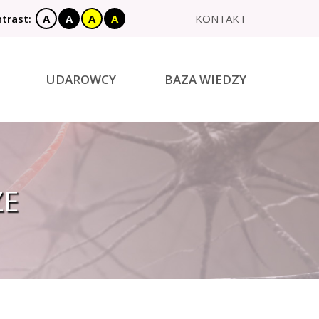
trast:
A
A
A
A
KONTAKT
X
UDAROWCY
BAZA WIEDZY
ZE