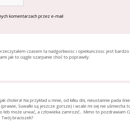
nych komentarzach przez e-mail
rzeczytałem czasem ta nadgorliwosc i opiekunczosc jest bardz
mi jak to ciągle szarpanie choć to poprawiły.
ak cholera! Na przykład u mnie, od kilku dni, nieustannie pada śni
 (prawie, Suwałki są jeszcze gorsze) i wcale mi się nie uśmiecha t
 to łeb może urwać, a człowieka zamrozić... Mimo to pozdrawiam Cię 
en Twój braciszek?