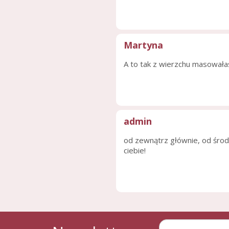
Martyna
A to tak z wierzchu masowałaś
admin
od zewnątrz głównie, od środka
ciebie!