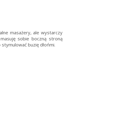
nalne masażery, ale wystarczy
a masuję sobie boczną stroną
to stymulować buzię dłońmi.