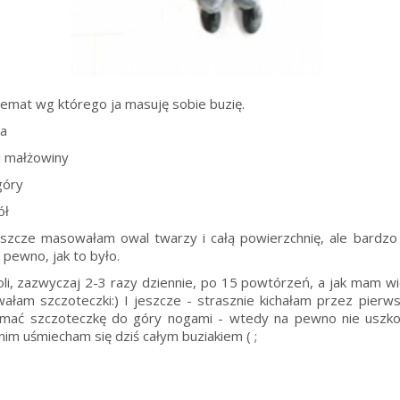
emat wg którego ja masuję sobie buzię.
ha
i małżowiny
góry
ół
szcze masowałam owal twarzy i całą powierzchnię, ale bardz
 pewno, jak to było.
, zazwyczaj 2-3 razy dziennie, po 15 powtórzeń, a jak mam wiel
wałam szczoteczki:) I jeszcze - strasznie kichałam przez pierw
zymać szczoteczkę do góry nogami - wtedy na pewno nie uszko
nim uśmiecham się dziś całym buziakiem ( ;