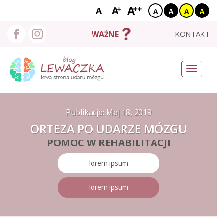
A
A
A
A
X
START
KONTAKT
WAŻNE
O MNIE
Toggle
navigati
BLOG
NEURO NEWSY
Publikacja:
Maj 18, 2019
ORTEZA PO UDARZE MÓZGU
UDAROWCY
POMOC W REHABILITACJI
BAZA WIEDZY
lorem ipsum
WYSZUKAJ
lorem ipsum