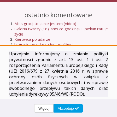
ostatnio komentowane
Miss gracji to ja nie jestem (video)
Galeria twarzy (18): sms co godzinę? Opiekun ratuje
życie
Kierowca po udarze
bieganie po udarze jest możliwe!
Moje dziewiąte udarowe urodziny: co się zmieniło na
Uprzejmie informujemy o zmianie polityki
lepsze w moim życiu?
prywatności zgodnie z art. 13 ust. 1 i ust. 2
Najpopularniejsze
rozporządzenia Parlamentu Europejskiego i Rady
(UE) 2016/679 z 27 kwietnia 2016 r. w sprawie
O czytaniu książki Anny Naskręt
ochrony osób fizycznych w związku z
bieganie po udarze jest możliwe!
przetwarzaniem danych osobowych i w sprawie
opaska medyczna - pewność siebie na przegubie?:)
swobodnego przepływu takich danych oraz
Kierowca po udarze
uchylenia dyrektywy 95/46/WE (RODO).
CV osoby niepełnosprawnej? szukam pracy...
© Copyright 2026
Lewaczka.pl
Więcej
Akceptuję
Realizacja |
General Informatics