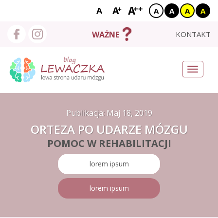
A
A
A
A
X
START
KONTAKT
WAŻNE
O MNIE
Toggle
navigati
BLOG
NEURO NEWSY
Publikacja:
Maj 18, 2019
ORTEZA PO UDARZE MÓZGU
UDAROWCY
POMOC W REHABILITACJI
BAZA WIEDZY
lorem ipsum
WYSZUKAJ
lorem ipsum