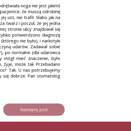
drętwiała noga nie jest jakimś
c pacjentce, że muszą odrobinę
j ust, nie trafił. Słabo jak na
za twarz i poczuł, że jej jedna
ej stronie ulicy znajdował się
szybko potwierdzono diagnozę
którego nie było), i narkotyki
zyczyną udarów. Zadawał sobie
?), po normalne (dla udarowca
ry mógł mieć znaczenie, było
je, żyje, może tak Przebadano
olsce? Tak. U nas potrzebujemy
y się dobrze. Pan stomatolog
Nastepny post