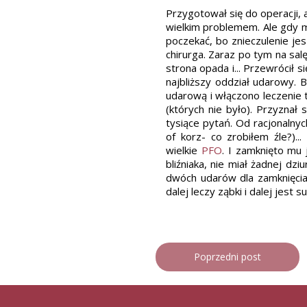
Przygotował się do operacji, 
wielkim problemem. Ale gdy mi
poczekać, bo znieczulenie jesz
chirurga. Zaraz po tym na salę
strona opada i... Przewrócił 
najbliższy oddział udarowy.
udarową i włączono leczenie t
(których nie było). Przyznał
tysiące pytań. Od racjonalny
of korz- co zrobiłem źle?).
wielkie
PFO
. I zamknięto mu
bliźniaka, nie miał żadnej dz
dwóch udarów dla zamknięcia
dalej leczy ząbki i dalej jest 
Poprzedni post