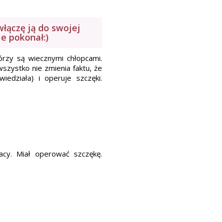
włączę ją do swojej
e pokonał:)
órzy są wiecznymi chłopcami.
wszystko nie zmienia faktu, że
edziała) i operuje szczęki.
cy. Miał operować szczękę.