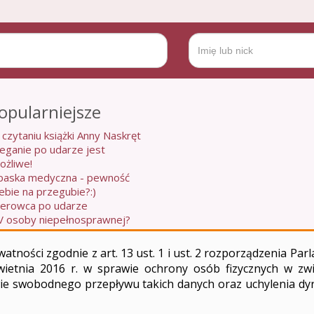
opularniejsze
 czytaniu książki Anny Naskręt
ieganie po udarze jest
ożliwe!
paska medyczna - pewność
iebie na przegubie?:)
ierowca po udarze
V osoby niepełnosprawnej?
zukam pracy...
atności zgodnie z art. 13 ust. 1 i ust. 2 rozporządzenia Pa
wietnia 2016 r. w sprawie ochrony osób fizycznych w zw
e swobodnego przepływu takich danych oraz uchylenia dy