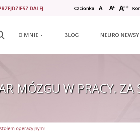
RZEJDZIESZ DALEJ
Czcionka:
Kon
START
O MNIE
BLOG
NEURO NEWSY
O MNIE
BLOG
NEURO NEWSY
UDAROWCY
DAR MÓZGU W PRACY. ZA
BAZA WIEDZY
WYSZUKAJ
 stołem operacyjnym!