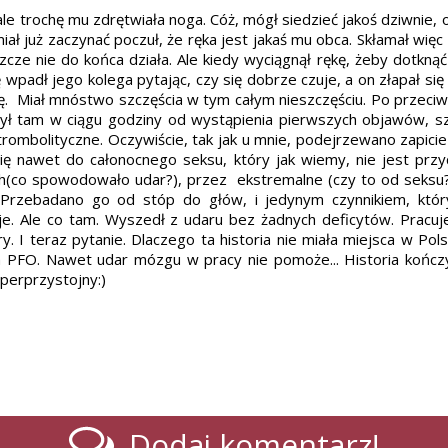
ale trochę mu zdrętwiała noga. Cóż, mógł siedzieć jakoś dziwnie, o
ał już zaczynać poczuł, że ręka jest jakaś mu obca. Skłamał wię
cze nie do końca działa. Ale kiedy wyciągnął rękę, żeby dotknąć je
 wpadł jego kolega pytając, czy się dobrze czuje, a on złapał się 
się. Miał mnóstwo szczęścia w tym całym nieszczęściu. Po przeciwn
 Był tam w ciągu godziny od wystąpienia pierwszych objawów, 
rombolityczne. Oczywiście, tak jak u mnie, podejrzewano zapicie (
 się nawet do całonocnego seksu, który jak wiemy, nie jest pr
ch(co spowodowało udar?), przez ekstremalne (czy to od seksu
.. Przebadano go od stóp do głów, i jedynym czynnikiem, któ
 je. Ale co tam. Wyszedł z udaru bez żadnych deficytów. Pracu
iury. I teraz pytanie. Dlaczego ta historia nie miała miejsca w P
 PFO. Nawet udar mózgu w pracy nie pomoże... Historia kończ
superprzystojny:)
Dodaj komentarz!