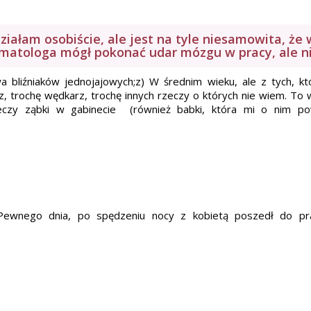
idziałam osobiście, ale jest na tyle niesamowita, że 
tomatologa mógł pokonać udar mózgu w pracy, ale ni
a bliźniaków jednojajowych;z) W średnim wieku, ale z tych, kt
rz, trochę wędkarz, trochę innych rzeczy o których nie wiem. To 
Leczy ząbki w gabinecie (również babki, która mi o nim powi
Pewnego dnia, po spędzeniu nocy z kobietą poszedł do pra