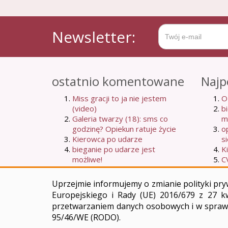
Newsletter:
ostatnio komentowane
Najp
Miss gracji to ja nie jestem
O
(video)
b
Galeria twarzy (18): sms co
m
godzinę? Opiekun ratuje życie
o
Kierowca po udarze
s
bieganie po udarze jest
K
możliwe!
C
Moje dziewiąte udarowe
s
urodziny: co się zmieniło na
Uprzejmie informujemy o zmianie polityki pryw
lepsze w moim życiu?
Europejskiego i Rady (UE) 2016/679 z 27 k
przetwarzaniem danych osobowych i w sprawi
95/46/WE (RODO).
© Copyright 2026
Lewaczka.pl