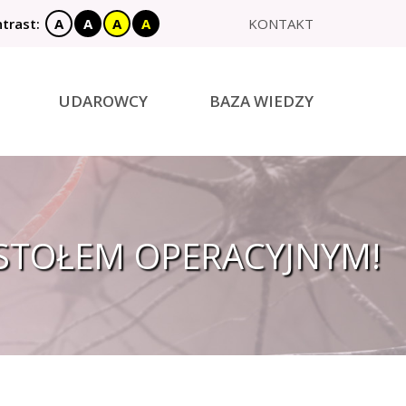
trast:
A
A
A
A
KONTAKT
X
UDAROWCY
BAZA WIEDZY
 STOŁEM OPERACYJNYM!