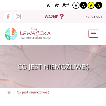
A
A
A
A
X
START
KONTAKT
WAŻNE
O MNIE
Toggle
navigati
BLOG
NEURO NEWSY
UDAROWCY
CO JEST NIEMOŻLIWE:)
BAZA WIEDZY
WYSZUKAJ
Co jest niemożliwe:)