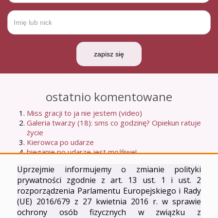
zapisz się
ostatnio komentowane
Miss gracji to ja nie jestem (video)
Galeria twarzy (18): sms co godzinę? Opiekun ratuje
życie
Kierowca po udarze
bieganie po udarze jest możliwe!
Moje dziewiąte udarowe urodziny: co się zmieniło na
Uprzejmie informujemy o zmianie polityki
lepsze w moim życiu?
prywatności zgodnie z art. 13 ust. 1 i ust. 2
Najpopularniejsze
rozporządzenia Parlamentu Europejskiego i Rady
(UE) 2016/679 z 27 kwietnia 2016 r. w sprawie
O czytaniu książki Anny Naskręt
ochrony osób fizycznych w związku z
bieganie po udarze jest możliwe!